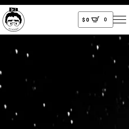
0
$
0