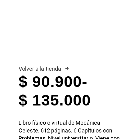
Volver a la tienda
$
90.900
-
Rango
$
135.000
de
Libro físico o virtual de Mecánica
precios:
Celeste. 612 páginas. 6 Capítulos con
Problemas. Nivel universitario. Viene con