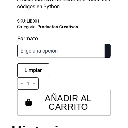
desde
códigos en Python.
$ 90.900
SKU:
LIB001
Categoría:
Productos Creativos
hasta
Formato
$ 135.000
Limpiar
Libro
Mecánica
Celeste
de
AÑADIR AL
Jorge
CARRITO
I.
Zuluaga
cantidad